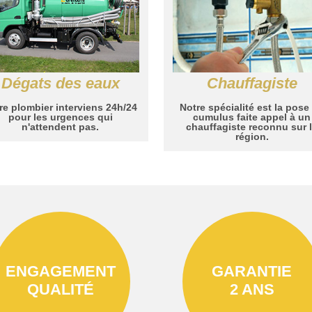
Dégats des eaux
Chauffagiste
re plombier interviens 24h/24
Notre spécialité est la pose
pour les urgences qui
cumulus faite appel à un
n'attendent pas.
chauffagiste reconnu sur 
région.
ENGAGEMENT
GARANTIE
QUALITÉ
2 ANS