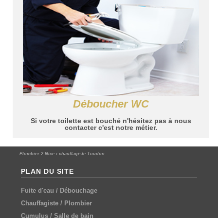
Déboucher WC
Si votre toilette est bouché n'hésitez pas à nous
contacter c'est notre métier.
Plombier 2 Nice
›
chauffagiste Toudon
PLAN DU SITE
Fuite d'eau
/
Débouchage
Chauffagiste
/
Plombier
Cumulus
/
Salle de bain